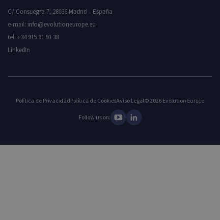
C/ Consuegra 7, 28036 Madrid – España
e-mail:
info@evolutioneurope.eu
tel.
+34 915 91 91 38
LinkedIn
Política de Privacidad
Política de Cookies
Aviso Legal
© 2026 Evolution Europe
Follow us on: