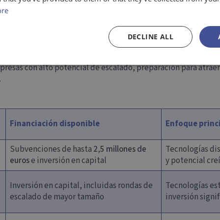
ore
DECLINE ALL
 defensa
resas con alto potencial de escalado, preparación para atraer 
.
Financiación disponible
Enfoque princ
Subvenciones de hasta
2,5 millones de
Tecnologías di
euros
e inversión en capital
y potencial cre
Inversión en capital, incluidas rondas de
Tecnologías es
escalado de mayor tamaño
inversión signif