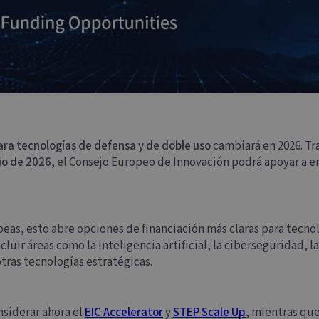
ara tecnologías de defensa y de doble uso
cambiará en 2026. Tr
io de 2026
, el Consejo Europeo de Innovación podrá apoyar a 
eas, esto abre opciones de financiación más claras para tecnolo
luir áreas como la inteligencia artificial, la ciberseguridad, l
tras tecnologías estratégicas.
siderar ahora el
EIC Accelerator
y
STEP Scale Up
, mientras qu