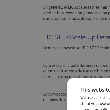
En general, el
EIC Accelerator
es más r
mediante subvención y financiación p
que preparan rondas de capital de may
EIC STEP Scale Up Defe
La nueva convocatoria
EIC STEP Scale
Esta es la principal diferencia respec
cuenta con un caso de uso creíble en 
mercado principal, debería evaluarse
This websit
La convocatoria cuenta con un presu
We use cookies to
millones de euros por empresa
. Está 
about your use of
other information