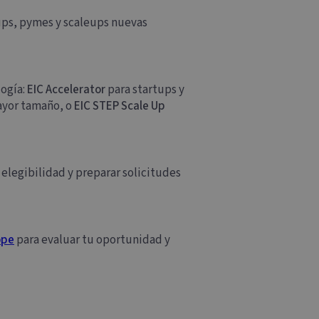
ups, pymes y scaleups nuevas
logía:
EIC Accelerator
para startups y
ayor tamaño, o
EIC STEP Scale Up
 elegibilidad y preparar solicitudes
ope
para evaluar tu oportunidad y