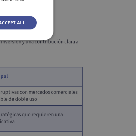
ACCEPT ALL
inversión y una contribución clara a
ipal
sruptivas con mercados comerciales
íble de doble uso
tratégicas que requieren una
icativa