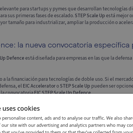
elevante para startups y pymes que desarrollan tecnologías d
ara sus primeras fases de escalado.
STEP Scale Up
está mejor o
or tamaño para industrializar, ampliar la producción o aceler
nce: la nueva convocatoria específica
 Up Defence
está diseñada para empresas en las que la defensa e
to a la financiación para tecnologías de doble uso. Si el mercado
defensa, el
EIC Accelerator
o
STEP Scale Up
pueden ser opciones
 la convocatoria
EIC STEP Scale Up Defence
.
e uses cookies
puesto de
100 millones de euros
y ofrece inversión exclusivame
 personalise content, ads and to analyse our traffic. We also sha
dirigida a tecnologías críticas de defensa como:
 our site with our advertising and analytics partners who may co
 that you’ve provided to them or that they’ve collected from your 