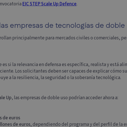
onvocatoria
EIC STEP Scale Up Defence
.
a las empresas de tecnologías de doble
rrollan principalmente para mercados civiles o comerciales, p
 es si la relevancia en defensa es específica, realista y está al
iciente. Los solicitantes deben ser capaces de explicar cómo 
ye a la resiliencia, la seguridad o la soberanía tecnológica.
ale Up
, las empresas de doble uso podrían acceder ahora a:
s de euros
illones de euros
, dependiendo del programa y del perfil de la 