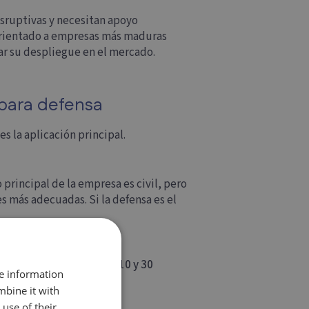
isruptivas y necesitan apoyo
rientado a empresas más maduras
ar su despliegue en el mercado.
 para defensa
s la aplicación principal.
 principal de la empresa es civil, pero
 más adecuadas. Si la defensa es el
nte en capital, de entre
10 y 30
re information
mbine it with
use of their