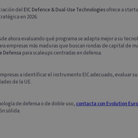
ciación del
EIC Defence & Dual-Use Technologies
ofrece a start
tratégica en 2026.
sde ahora evaluando qué programa se adapta mejor a su tecno
ra empresas más maduras que buscan rondas de capital de m
e Defensa
para scaleups centradas en defensa.
empresas a identificar el instrumento EIC adecuado, evaluar su
dades de la UE.
nología de defensa o de doble uso,
contacta con Evolution Eur
ón sólida.