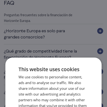
FAQ
Preguntas frecuentes sobre la financiación de
Horizonte Europa.
¿Horizonte Europa es solo para
grandes consorcios?
¿Qué grado de competitividad tiene la
financiación de Horizonte Europa?
This website uses cookies
¿Pueden las startups solicitar
We use cookies to personalise content,
financiación de Horizonte Europa?
ads and to analyse our traffic. We also
share information about your use of our
¿Cuál es la diferencia entre RIA e IA?
site with our advertising and analytics
partners who may combine it with other
¿Forma parte Eureka Eurostars de
information that you’ve provided to them