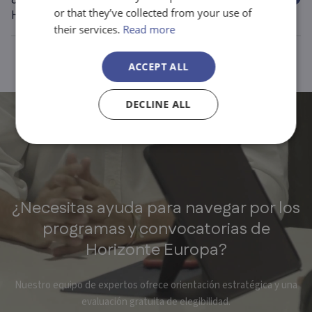
or that they’ve collected from your use of
Horizon Europe?
their services.
Read more
ACCEPT ALL
DECLINE ALL
¿Necesitas ayuda para navegar por los
programas y convocatorias de
Horizonte Europa?
Nuestro equipo de expertos ofrece orientación estratégica y una
evaluación gratuita de elegibilidad.