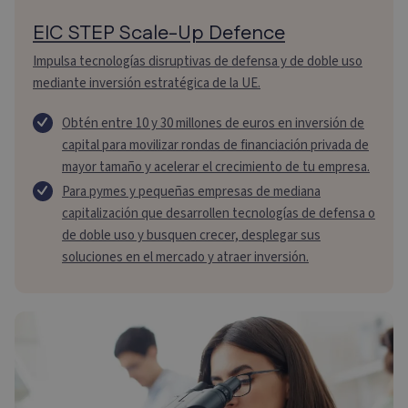
EIC STEP Scale-Up Defence
Impulsa tecnologías disruptivas de defensa y de doble uso
mediante inversión estratégica de la UE.
Obtén entre 10 y 30 millones de euros en inversión de
capital para movilizar rondas de financiación privada de
mayor tamaño y acelerar el crecimiento de tu empresa.
Para pymes y pequeñas empresas de mediana
capitalización que desarrollen tecnologías de defensa o
de doble uso y busquen crecer, desplegar sus
soluciones en el mercado y atraer inversión.