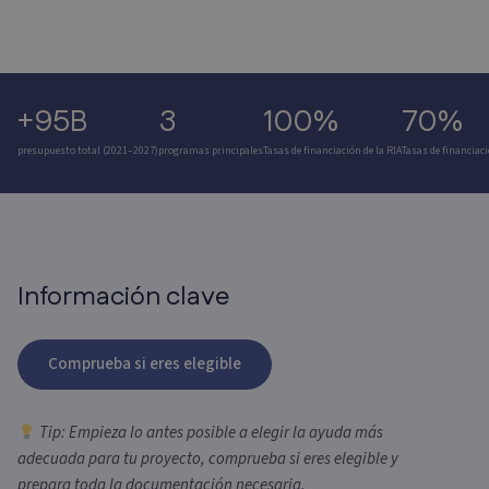
+95B
3
100%
70%
presupuesto total (2021–2027)
programas principales
Tasas de financiación de la RIA
Tasas de financiaci
Información clave
Comprueba si eres elegible
Tip: Empieza lo antes posible a elegir la ayuda más
adecuada para tu proyecto, comprueba si eres elegible y
prepara toda la documentación necesaria.