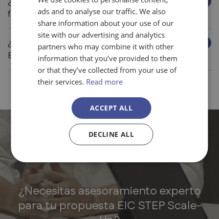
¿Cuánto tiempo se tarda en obtener
ads and to analyse our traffic. We also
financiación EIC STEP?
share information about your use of our
site with our advertising and analytics
¿Qué TRL se requiere para solicitar el
partners who may combine it with other
EIC STEP Scale-Up?
information that you’ve provided to them
or that they’ve collected from your use of
their services.
Read more
ACCEPT ALL
DECLINE ALL
¿Necesitas asesoramiento experto
para tu propuesta EIC STEP Scale-