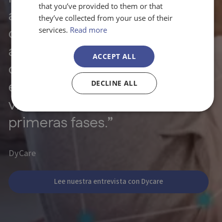
that you’ve provided to them or that
apoyo financiero, hemos
they’ve collected from your use of their
contado con un
services.
Read more
acompañamiento estratégico
ACCEPT ALL
que nos ha permitido
estructurar el proyecto con
DECLINE ALL
visión internacional desde sus
primeras fases.”
DyCare
Lee nuestra entrevista con Dycare