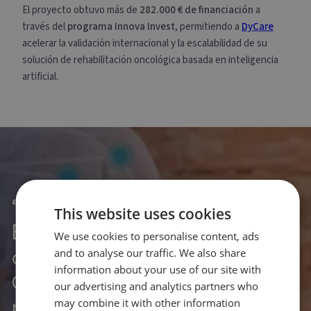
El proyecto obtuvo más de
282.000 € de financiación
a
través del
programa Innova Invest
, permitiendo a
DyCare
acelerar la validación internacional y la escalabilidad de su
solución de rehabilitación oncológica basada en inteligencia
artificial.
“La experiencia con Evolution
This website uses cookies
Europe…
ha sido
We use cookies to personalise content, ads
determinante para llevar
and to analyse our traffic. We also share
information about your use of our site with
OncoReHub del concepto a la
our advertising and analytics partners who
realidad clínica. Más allá del
may combine it with other information