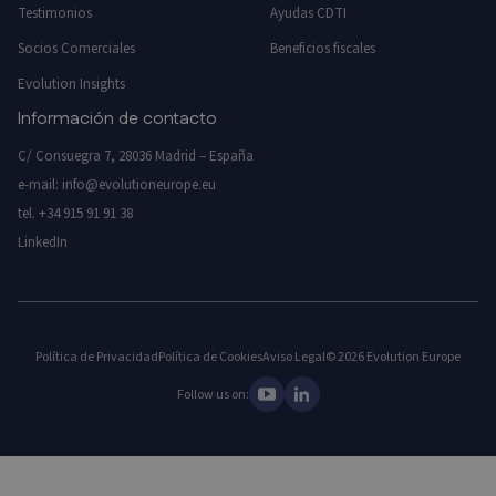
Testimonios
Ayudas CDTI
Socios Comerciales
Beneficios fiscales
Evolution Insights
Información de contacto
C/ Consuegra 7, 28036 Madrid – España
e-mail:
info@evolutioneurope.eu
tel.
+34 915 91 91 38
LinkedIn
Política de Privacidad
Política de Cookies
Aviso Legal
© 2026 Evolution Europe
Follow us on: