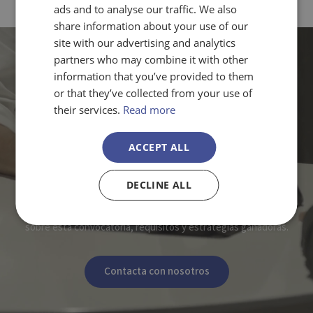
ads and to analyse our traffic. We also
share information about your use of our
site with our advertising and analytics
partners who may combine it with other
information that you’ve provided to them
or that they’ve collected from your use of
their services.
Read more
ACCEPT ALL
¿Necesitas apoyo para tu solicitud
CBE JU?
DECLINE ALL
Nuestros consultores te guían en todo lo que necesitas saber
sobre esta convocatoria, requisitos y estrategias ganadoras.
Contacta con nosotros