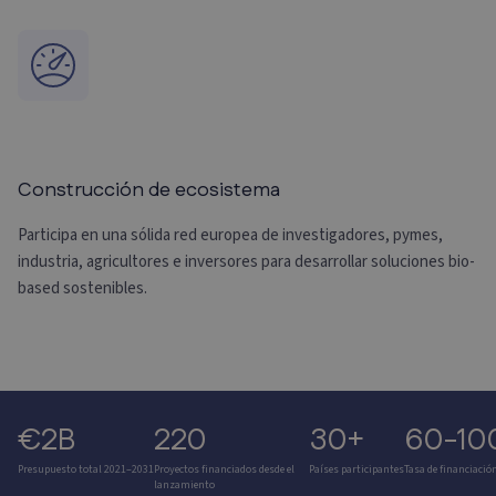
Construcción de ecosistema
Participa en una sólida red europea de investigadores, pymes,
industria, agricultores e inversores para desarrollar soluciones bio-
based sostenibles.
€2B
220
30+
60-10
Presupuesto total 2021–2031
Proyectos financiados desde el
Países participantes
Tasa de financiació
lanzamiento