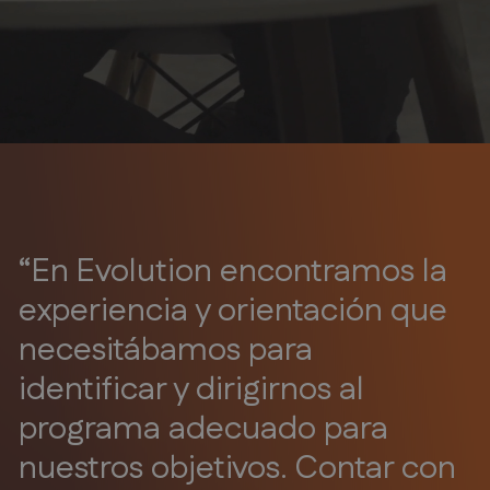
“En Evolution encontramos la
“El equipo de Evolution
experiencia y orientación que
“Destacamos la flexibilidad
Europe ha sido una
necesitábamos para
del equipo de Evolution para
revelación. Desde evaluar el
identificar y dirigirnos al
ofrecer una propuesta
potencial de nuestro proyecto
programa adecuado para
adaptada a startups, su
hasta estructurar el acuerdo
nuestros objetivos. Contar con
comunicación con equipos