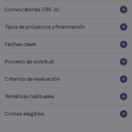
es una asociación público-privada de
2.000 millones de
Convocatorias CBE JU
euros
entre la Unión Europea y el
Bio-based Industries
Consortium (BIC)
, enmarcada en
Horizon Europe
(2021–2031)
.
Tipos de proyectos y financiación
Fechas clave
Proceso de solicitud
Criterios de evaluación
Temáticas habituales
Costes elegibles