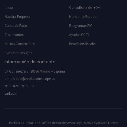
Inicio
Consultoría de I+D+i
Nuestra Empresa
Horizonte Europa
Casos de Éxito
Programas EIC
Testimonios
Ayudas CDTI
Socios Comerciales
Beneficios fiscales
Evolution Insights
Información de contacto
C/ Consuegra 7, 28036 Madrid – España
e-mail:
info@evolutioneurope.eu
tel.
+34 915 91 91 38
LinkedIn
Política de Privacidad
Política de Cookies
Aviso Legal
© 2026 Evolution Europe