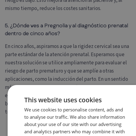
riesgo es bajo. Esto mejora la atención al paciente y, al
mismo tiempo, reduce los costes sanitarios.
5. ¿Dónde ves a Pregnolia y al diagnóstico prenatal
dentro de cinco años?
En cinco años, aspiramos a que la rigidez cervical sea una
parte estándar de la atención prenatal. Esperamos que
nuestra solución se utilice ampliamente para evaluar el
riesgo de parto prematuro y que se amplíe a otras
aplicaciones, como la inducción del parto. En un sentido
más amplio, vemos que el diagnóstico prenatal
evolucionará hacia una atención más personalizada y
This website uses cookies
basada en datos, y queremos formar parte de esa
We use cookies to personalise content, ads and
transformación.
to analyse our traffic. We also share information
about your use of our site with our advertising
and analytics partners who may combine it with